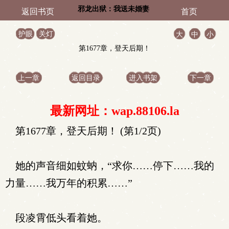
邪龙出狱：我送未婚妻
返回书页
首页
全家升天！
护眼
关灯
大
中
小
第1677章，登天后期！
上一章
返回目录
进入书架
下一章
最新网址：wap.88106.la
第1677章，登天后期！ (第1/2页)
她的声音细如蚊蚋，“求你……停下……我的
力量……我万年的积累……”
段凌霄低头看着她。