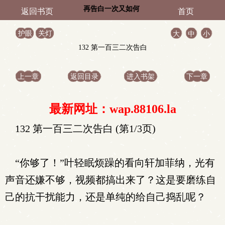
再告白一次又如何
返回书页
首页
护眼
关灯
大
中
小
132 第一百三二次告白
上一章
返回目录
进入书架
下一章
最新网址：wap.88106.la
132 第一百三二次告白 (第1/3页)
“你够了！”叶轻眠烦躁的看向轩加菲纳，光有
声音还嫌不够，视频都搞出来了？这是要磨练自
己的抗干扰能力，还是单纯的给自己捣乱呢？