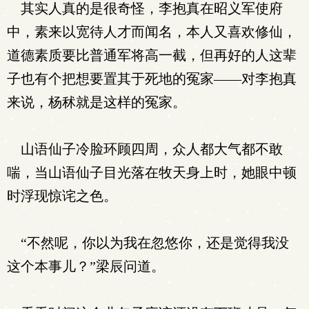
其实人真的是很奇怪，李抱真在昭义军使府
中，素来以宽待人才而闻名，本人又喜欢修仙，
道德素质要比普通军将高一截，但再好的人这辈
子也有个把想要置其于死地的冤家——对李抱真
来说，杨秫就是这样的冤家。
山语仙子冷脸环顾四周，众人都大气都不敢
喘，当山语仙子目光落在牧天身上时，她眼中顿
时浮现惊诧之色。
“不然呢，你以为我在忽悠你，还是觉得我没
这个本事儿？”梁辰问道。