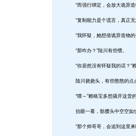
“而强行绑定，会放大诡异造
“复制能力是个谎言，真正无
“我怀疑，她想借诡异造物的
“那咋办？”陆川有些懵。
“你居然没有怀疑我的话？”
陆川挠挠头，有些憨憨的点点
“噗～”赖格宝多想撬开这货
抬眼一看，骷髅头中空空如
“那个帅哥哥，会追到这里来