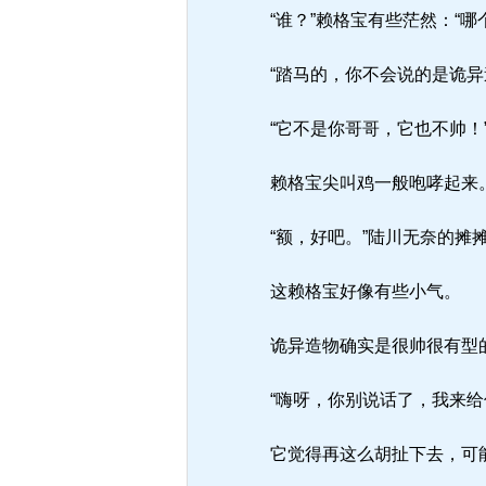
“谁？”赖格宝有些茫然：“哪
“踏马的，你不会说的是诡异
“它不是你哥哥，它也不帅！
赖格宝尖叫鸡一般咆哮起来
“额，好吧。”陆川无奈的摊
这赖格宝好像有些小气。
诡异造物确实是很帅很有型
“嗨呀，你别说话了，我来给
它觉得再这么胡扯下去，可