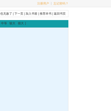
注册用户
┊
忘记密码？
，也无敌了
|
下一页
|
加入书签
|
推荐本书
|
返回书页
中等
较大
很大
]