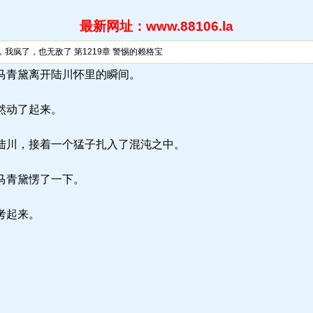
最新网址：www.88106.la
，我疯了，也无敌了 第1219章 警惕的赖格宝
a) 在巫马青黛离开陆川怀里的瞬间。
然动了起来。
陆川，接着一个猛子扎入了混沌之中。
马青黛愣了一下。
考起来。