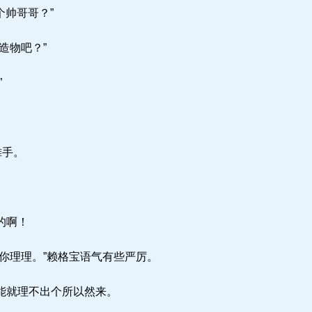
个帅哥哥？”
造物吧？”
”
。
摊手。
的啊！
你理理。”赖格宝语气有些严厉。
能就理不出个所以然来。