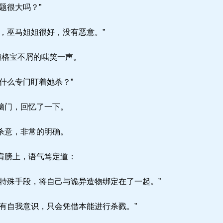
题很大吗？”
，巫马姐姐很好，没有恶意。”
赖格宝不屑的嗤笑一声。
什么专门盯着她杀？”
脑门，回忆了一下。
杀意，非常的明确。
肩膀上，语气笃定道：
特殊手段，将自己与诡异造物绑定在了一起。”
有自我意识，只会凭借本能进行杀戮。”