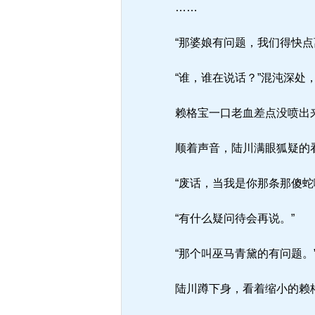
……
“那婆娘有问题，我们得快点
“谁，谁在说话？”混沌深处
赖格宝一口老血差点没喷出来
顺着声音，陆川满眼狐疑的看
“废话，当我是你那条那傻蛇
“有什么疑问待会再说。”
“那个叫巫马青黛的有问题。
陆川蹲下身，看着缩小的赖格