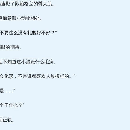
迅速戳了戳赖格宝的臀大肌。
更愿意跟小动物相处。
不要这么没有礼貌好不好？”
满眼的期待。
宝不知道这小混账什么毛病。
会化形，不是谁都喜欢人族模样的。”
是……”
个干什么？”
回正轨。