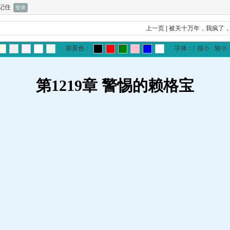
记住
上一页
|
被关十万年，我疯了
前景色：
字体：
[
很小
较小
第1219章 警惕的赖格宝