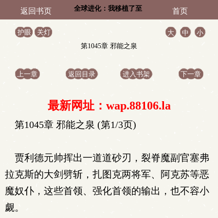
全球进化：我移植了至
返回书页
首页
高神心
护眼
关灯
大
中
小
第1045章 邪能之泉
上一章
返回目录
进入书架
下一章
最新网址：wap.88106.la
第1045章 邪能之泉 (第1/3页)
贾利德元帅挥出一道道砂刃，裂脊魔副官塞弗
拉克斯的大剑劈斩，扎图克两将军、阿克苏等恶
魔奴仆，这些首领、强化首领的输出，也不容小
觑。