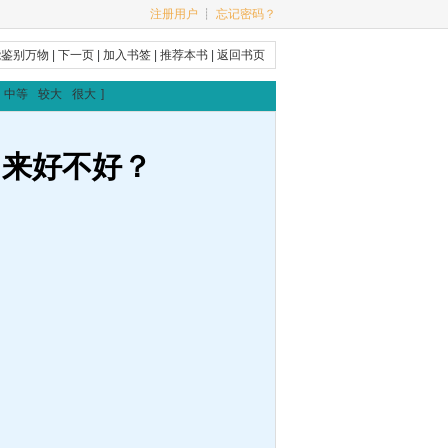
注册用户
┊
忘记密码？
能鉴别万物
|
下一页
|
加入书签
|
推荐本书
|
返回书页
中等
较大
很大
]
出来好不好？