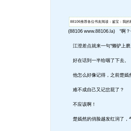
88106推荐各位书友阅读：鉴宝：我的
(88106 www.88106.la)
江澄差点就来一句“懒驴上磨
好在话到一半给咽了下去。
他怎么好像记得，之前楚嫣
难不成自己又记岔屁了？
不应该啊！
楚嫣然的俏脸越发红润了，气