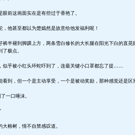
是眼前这画面实在是有些过于香艳了。
，他甚至都以为楚嫣然是故意给他发福利呢！
裤半褪到脚踝上方，两条雪白修长的大长腿在阳光下白的直晃
到了极点。
似乎被小红头环蛇吓到了，连最关键小口罩都忘了提……
看到，但一个是主动享受，一个是被动奖励，那种感觉还是区
咽了一口唾沫。
”
的大榕树，情不自禁感叹道。