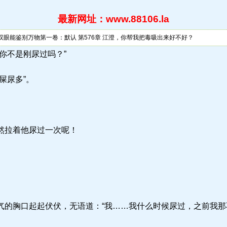
最新网址：www.88106.la
双眼能鉴别万物第一卷：默认 第576章 江澄，你帮我把毒吸出来好不好？
 “啊？你不是刚尿过吗？”
屎尿多”。
然拉着他尿过一次呢！
的胸口起起伏伏，无语道：“我……我什么时候尿过，之前我那