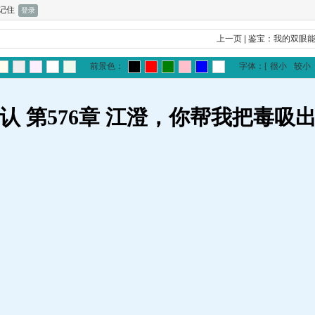
记住
上一页
|
鉴宝：我的双眼
前景色：
字体：
[
很小
较小
认 第576章 江澄，你帮我把毒吸