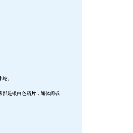
小蛇。
腹部是银白色鳞片，通体间或