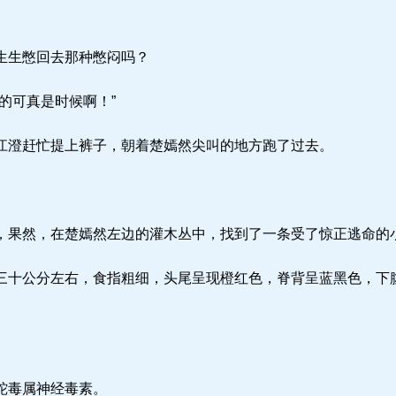
生生憋回去那种憋闷吗？
的可真是时候啊！”
澄赶忙提上裤子，朝着楚嫣然尖叫的地方跑了过去。
果然，在楚嫣然左边的灌木丛中，找到了一条受了惊正逃命的
十公分左右，食指粗细，头尾呈现橙红色，脊背呈蓝黑色，下
蛇毒属神经毒素。